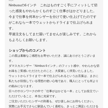
Ninbusuの6インチ これはものすごく手にフィットして切
った感覚もやわらかくものすごく仕事がはかどりました。
今まで仕事を何本かシザーを分けて使い仕上げてたのです
がこれなら一本でウェットからドライまで仕上げられま
す。
早速注文をしてまだ届いてませんが楽しみです。これから
もよろしくお願いします。
ショップからのコメント
この度は素敵なご感想をお寄せいただき、誠にありがとうございま
す。
ダマスカスシザー「Nimbus 6インチ」のフィット感や、やわらかな切
れ味をご実感いただけたとのこと、大変嬉しく拝見いたしました。
ウェットからドライまで一本で仕上げられるというお言葉は、まさに
私たちが目指している理想の使い心地であり、職人にとっても何より
の励みになります。
日々のサロンワークの中で「仕事がはかどる一本」としてお役立てい
ただけていること、本当に光栄です。
ご注文いただいたシザーの到着も、ぜひ楽しみにお待ちください。
実際にお手元でさらに馴染んでいく過程も、きっとご満足いただける