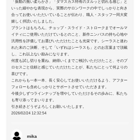
「振動の無い柔らかさ」「ダマスカス特有のヌルッと切れる感じ」と
いった細やかな表現から、実際のサロンワークの中でしっかりと向き
合ってお使いいただいていることが伝わり、職人・スタッフ一同大変
嬉しく拝読いたしました。
ブラントはもちろん、チョップ・スライド・ストロークまでオールマ
イティにご使用いただけているとのこと、新作ニンバスの持ち心地や
汎用性を評価してお選びいただけたことも光栄です。シーラスと迷わ
れた末のご決断、そして「いずれはシーラスも」とのお言葉まで頂戴
し、これ以上ない励みになります。
何度も試し切りを重ね、納得いくまでご検討いただけたこと、そのプ
ロセスごと信頼と感じていただけたことが、私たちにとって何よりの
喜びです。
これからも一本一本、長く安心してお使いいただけるよう、アフター
フォローも含めしっかりとサポートさせていただきます。
今後少しずつラインナップを増やしていただけるその歩みに、私たち
も寄り添ってまいります。
引き続きどうぞよろしくお願いいたします。
2026/02/24 12:32:54
mika