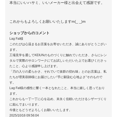
本当にいいハサミ、いいメーカー様と出会えて感謝です。
これからもよろしくお願いいたしますm(_ _)m
ショップからのコメント
Lag Fat様
このたびは心温まるお言葉をお寄せいただき、誠にありがとうござい
ます。
工場見学を通してKEIUNのものづくりに触れていただき、さらにレン
タルで実際のサロンワークにてお試しいただいた上でお選びくださっ
たこと、心より感謝申し上げます。
「刃の入りの柔らかさ、それでいて抜群の切れ味」とのお言葉は、私
たちが理美容師様にお届けしたい“手に馴染む心地よさ”そのもので
す。
Lag Fat様の感性に響く一本となれたこと、本当に嬉しく思っており
ます。
これからも一丁一丁に心を込め、末永く信頼いただけるシザーづくり
に励んでまいります。
今後ともどうぞよろしくお願いいたします。
2025/10/16 09:56:04