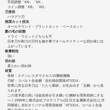
手回調整「KN」「KK」
コイン調整「KB」「KD」
刃形状
ハマグリ刃
推奨カット技法
オールラウンド・ブラントカット・ベースカット
髪の毛の状態
ドライ・ウエットどちらも可
日本刀や剃刀の刃付を施す事でオールマイティーな切れ味に仕
上がっています。
耐摩耗性
強い
切れ味
柔らかい切れ味
材質
母材：ステンレスダマスカス10層積層鋼
刃材：コバルト合金鋼「自社独自開発ATS314」
世界に誇る日本刀は「たたら製鉄」が生み出す「玉鋼」から造
られます。
この清浄度の高い冶金技術を引き継いだ鋼材を理美容鋏にする
べく1998年に株式会社プロテリアル(旧:日立金属株式会社)と共
同開発し当社オリジナル理美容鋏材「ATS314」コバルト合金
鋼を完成させました。