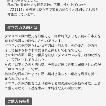
日本刀の製造技術を理美容鋏に応用し造り上げられた
「ATS314」を刃材に使う事で驚異の耐久性と繊細な切れ味を
可能にしています。
ダマスカス鋼とは
ダマスカス鋼の歴史を紐解くと、鎌倉時代よりも以前の日本刀を
造る鍛冶職人の時代にさかのぼります。
ダマスカス鋼で造られた日本刀は当時より、刃の硬さ、弾力性、
そして粘さを持つ非常に優れた剣として有名でした。
その剣の表面に浮かぶ優美な波紋（ダマスカス模様）は神秘性を
もち宝刀とされてきました。
その「日本刀の美と切れ味」を理美容鋏に再現し完成させたのが
「KEIUNシザー」です。
伝統的な日本刀のように硬い鋼材と柔らかい鋼材を幾度も折って
創られています。
ダマスカス鋼の性質により髪を切る際の細かな振動を分散、上質
で滑らかなカット感を生み出す特殊な刃の製法です。
ご購入時特典