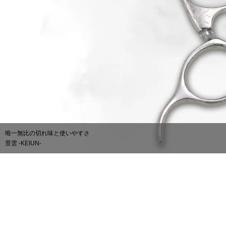
唯一無比の切れ味と使いやすさ
景雲 -KEIUN-