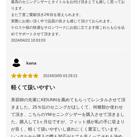
最高のセニングシザーとタイトルをお付け頂きとても嬉しく思ってお
ります。
また丁度ご愛顧頂き2年目を迎えられます。
実際にお使い頂く中で品質の良さも感じて頂けておられます。
ケロスケ様の快適なサロンワークにお役に立てます様これらも心を込
めてサポートさせて頂きます。
2024/04/22 10:03:03
kana
2024/03/05 03:29:21
軽くて扱いやすい
美容師の先輩にKEIUNNを薦めてもらってレンタルさせて頂
きました。25％位のセニングがほしくて、何種類か使わせ
て頂き、こちらのYMセニングシザーを購入させて頂きまし
た。購入して1ヶ月位ですが、フィット感が私の手に収まり
が良く、軽くて扱いやすいし疲れにくく重宝しています。
レンタルから購入の際も対応がとても良くってそれも決め