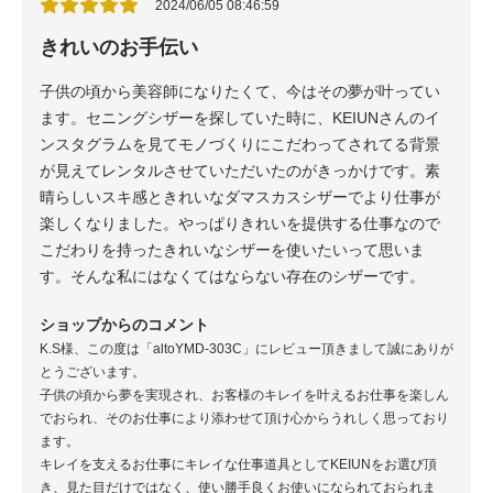
2024/06/05 08:46:59
きれいのお手伝い
子供の頃から美容師になりたくて、今はその夢が叶ってい
ます。セニングシザーを探していた時に、KEIUNさんのイ
ンスタグラムを見てモノづくりにこだわってされてる背景
が見えてレンタルさせていただいたのがきっかけです。素
晴らしいスキ感ときれいなダマスカスシザーでより仕事が
楽しくなりました。やっぱりきれいを提供する仕事なので
こだわりを持ったきれいなシザーを使いたいって思いま
す。そんな私にはなくてはならない存在のシザーです。
ショップからのコメント
K.S様、この度は「altoYMD-303C」にレビュー頂きまして誠にありが
とうございます。
子供の頃から夢を実現され、お客様のキレイを叶えるお仕事を楽しん
でおられ、そのお仕事により添わせて頂け心からうれしく思っており
ます。
キレイを支えるお仕事にキレイな仕事道具としてKEIUNをお選び頂
き、見た目だけではなく、使い勝手良くお使いになられておられま