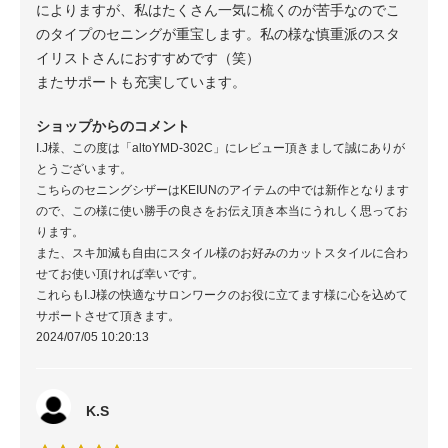
によりますが、私はたくさん一気に梳くのが苦手なのでこ
のタイプのセニングが重宝します。私の様な慎重派のスタ
イリストさんにおすすめです（笑）
またサポートも充実しています。
ショップからのコメント
I.J様、この度は「altoYMD-302C」にレビュー頂きまして誠にありが
とうございます。
こちらのセニングシザーはKEIUNのアイテムの中では新作となります
ので、この様に使い勝手の良さをお伝え頂き本当にうれしく思ってお
ります。
また、スキ加減も自由にスタイル様のお好みのカットスタイルに合わ
せてお使い頂ければ幸いです。
これらもI.J様の快適なサロンワークのお役に立てます様に心を込めて
サポートさせて頂きます。
2024/07/05 10:20:13
K.S