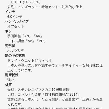
・1010D（50～60％）
多毛・メンズカット・時短カット・効率的な仕上
インチ
6.0インチ
ハンドルタイプ
オフセット
ネジ
手回調整「AN」「AK」
コイン調整「AB」「AD」
刃形状
ハマグリ刃
髪の毛の状態
ドライ・ウエットどちらも可
日本刀や剃刀の刃付を施す事でオールマイティーな切れ味に仕
上がっています。
耐摩耗性
強い
材質
母材：ステンレスダマスカス10層積層鋼
刃材：コバルト合金鋼「自社独自開発ATS314」
世界に誇る日本刀は「たたら製鉄」が生み出す「玉鋼」から造
られます。
この清浄度の高い冶金技術を引き継いだ鋼材を理美容鋏にする