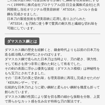
べく1998年に株式会社プロテリアル(旧:日立金属株式会社)と共
同開発し当社オリジナル理美容鋏材「ATS314」コバルト合金
鋼を完成させました。
日本刀の製造技術を理美容鋏に応用し造り上げられた
「ATS314」を刃材に使う事で驚異の耐久性と繊細な切れ味を
可能にしています。
ダマスカス鋼とは
ダマスカス鋼の歴史を紐解くと、鎌倉時代よりも以前の日本刀を
造る鍛冶職人の時代にさかのぼります。
ダマスカス鋼で造られた日本刀は当時より、刃の硬さ、弾力性、
そして粘さを持つ非常に優れた剣として有名でした。
その剣の表面に浮かぶ優美な波紋（ダマスカス模様）は神秘性を
もち宝刀とされてきました。
その「日本刀の美と切れ味」を理美容鋏に再現し完成させたのが
「KEIUNシザー」です。
伝統的な日本刀のように硬い鋼材と柔らかい鋼材を幾度も折って
創られています。
ダマスカス鋼の性質により髪を切る際の細かな振動を分散、上質
で滑らかなカット感を生み出す特殊な刃の製法です。