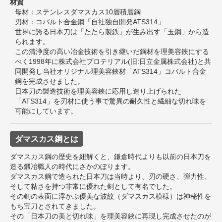
材質
母材：ステンレスダマスカス10層積層鋼
刃材：コバルト合金鋼「自社独自開発ATS314」
世界に誇る日本刀は「たたら製鉄」が生み出す「玉鋼」から造
られます。
この清浄度の高い冶金技術を引き継いだ鋼材を理美容鋏にする
べく1998年に株式会社プロテリアル(旧:日立金属株式会社)と共
同開発し当社オリジナル理美容鋏材「ATS314」コバルト合金
鋼を完成させました。
日本刀の製造技術を理美容鋏に応用し造り上げられた
「ATS314」を刃材に使う事で驚異の耐久性と繊細な切れ味を
可能にしています。
ダマスカス鋼とは
ダマスカス鋼の歴史を紐解くと、鎌倉時代よりも以前の日本刀を
造る鍛冶職人の時代にさかのぼります。
ダマスカス鋼で造られた日本刀は当時より、刃の硬さ、弾力性、
そして粘さを持つ非常に優れた剣として有名でした。
その剣の表面に浮かぶ優美な波紋（ダマスカス模様）は神秘性を
もち宝刀とされてきました。
その「日本刀の美と切れ味」を理美容鋏に再現し完成させたのが