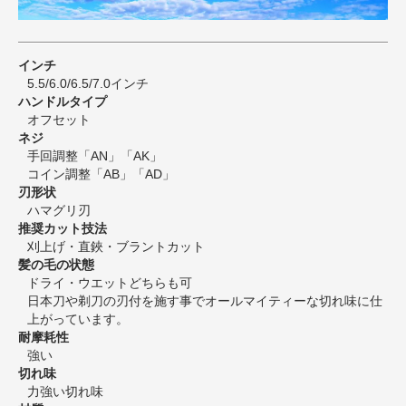
インチ
5.5/6.0/6.5/7.0インチ
ハンドルタイプ
オフセット
ネジ
手回調整「AN」「AK」
コイン調整「AB」「AD」
刃形状
ハマグリ刃
推奨カット技法
刈上げ・直鋏・ブラントカット
髪の毛の状態
ドライ・ウエットどちらも可
日本刀や剃刀の刃付を施す事でオールマイティーな切れ味に仕
上がっています。
耐摩耗性
強い
切れ味
力強い切れ味