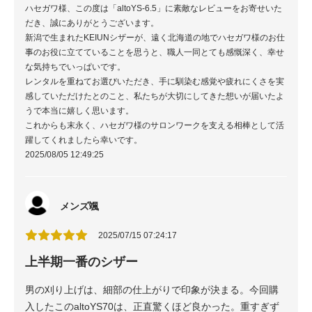
ハセガワ様、この度は「altoYS-6.5」に素敵なレビューをお寄せいた
だき、誠にありがとうございます。
新潟で生まれたKEIUNシザーが、遠く北海道の地でハセガワ様のお仕
事のお役に立てていることを思うと、職人一同とても感慨深く、幸せ
な気持ちでいっぱいです。
レンタルを重ねてお選びいただき、手に馴染む感覚や疲れにくさを実
感していただけたとのこと、私たちが大切にしてきた想いが届いたよ
うで本当に嬉しく思います。
これからも末永く、ハセガワ様のサロンワークを支える相棒として活
躍してくれましたら幸いです。
2025/08/05 12:49:25
メンズ颯
2025/07/15 07:24:17
上半期一番のシザー
男の刈り上げは、細部の仕上がりで印象が決まる。今回購
入したこのaltoYS70は、正直驚くほど良かった。重すぎず