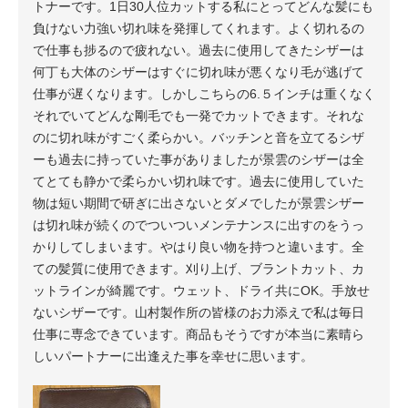
トナーです。1日30人位カットする私にとってどんな髪にも
負けない力強い切れ味を発揮してくれます。よく切れるの
で仕事も捗るので疲れない。過去に使用してきたシザーは
何丁も大体のシザーはすぐに切れ味が悪くなり毛が逃げて
仕事が遅くなります。しかしこちらの6.５インチは重くなく
それでいてどんな剛毛でも一発でカットできます。それな
のに切れ味がすごく柔らかい。バッチンと音を立てるシザ
ーも過去に持っていた事がありましたが景雲のシザーは全
てとても静かで柔らかい切れ味です。過去に使用していた
物は短い期間で研ぎに出さないとダメでしたが景雲シザー
は切れ味が続くのでついついメンテナンスに出すのをうっ
かりしてしまいます。やはり良い物を持つと違います。全
ての髪質に使用できます。刈り上げ、ブラントカット、カ
ットラインが綺麗です。ウェット、ドライ共にOK。手放せ
ないシザーです。山村製作所の皆様のお力添えで私は毎日
仕事に専念できています。商品もそうですが本当に素晴ら
しいパートナーに出逢えた事を幸せに思います。