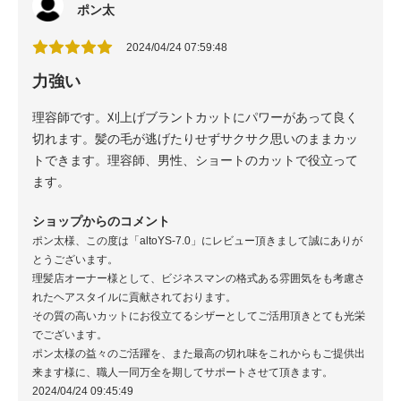
ポン太
2024/04/24 07:59:48
力強い
理容師です。刈上げブラントカットにパワーがあって良く
切れます。髪の毛が逃げたりせずサクサク思いのままカッ
トできます。理容師、男性、ショートのカットで役立って
ます。
ショップからのコメント
ポン太様、この度は「altoYS-7.0」にレビュー頂きまして誠にありが
とうございます。
理髪店オーナー様として、ビジネスマンの格式ある雰囲気をも考慮さ
れたヘアスタイルに貢献されております。
その質の高いカットにお役立てるシザーとしてご活用頂きとても光栄
でございます。
ポン太様の益々のご活躍を、また最高の切れ味をこれからもご提供出
来ます様に、職人一同万全を期してサポートさせて頂きます。
2024/04/24 09:45:49