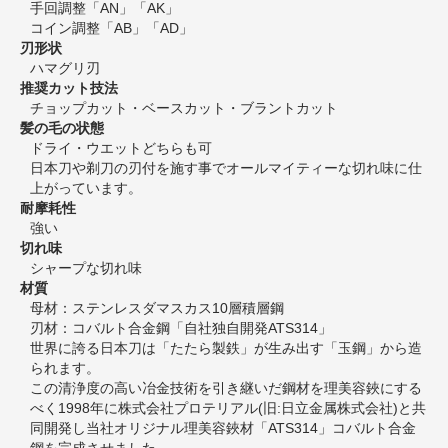
手回調整「AN」「AK」
コイン調整「AB」「AD」
刃形状
ハマグリ刃
推奨カット技法
チョップカット・ベースカット・ブラントカット
髪の毛の状態
ドライ・ウエットどちらも可
日本刀や剃刀の刃付を施す事でオールマイティーな切れ味に仕
上がっています。
耐摩耗性
強い
切れ味
シャープな切れ味
材質
母材：ステンレスダマスカス10層積層鋼
刃材：コバルト合金鋼「自社独自開発ATS314」
世界に誇る日本刀は「たたら製鉄」が生み出す「玉鋼」から造
られます。
この清浄度の高い冶金技術を引き継いだ鋼材を理美容鋏にする
べく1998年に株式会社プロテリアル(旧:日立金属株式会社)と共
同開発し当社オリジナル理美容鋏材「ATS314」コバルト合金
鋼を完成させました。