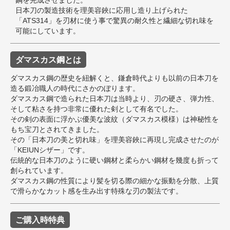
日本刀の製造技術を理美容鋏に応用し造り上げられた
「ATS314」を刃材に使う事で驚異の耐久性と繊細な切れ味を
可能にしています。
ダマスカス鋼とは
ダマスカス鋼の歴史を紐解くと、鎌倉時代よりも以前の日本刀を
造る鍛冶職人の時代にさかのぼります。
ダマスカス鋼で造られた日本刀は当時より、刃の硬さ、弾力性、
そして粘さを持つ非常に優れた剣として有名でした。
その剣の表面に浮かぶ優美な波紋（ダマスカス模様）は神秘性を
もち宝刀とされてきました。
その「日本刀の美と切れ味」を理美容鋏に再現し完成させたのが
「KEIUNシザー」です。
伝統的な日本刀のように硬い鋼材と柔らかい鋼材を幾度も折って
創られています。
ダマスカス鋼の性質により髪を切る際の細かな振動を分散、上質
で滑らかなカット感を生み出す特殊な刃の製法です。
ご購入時特典