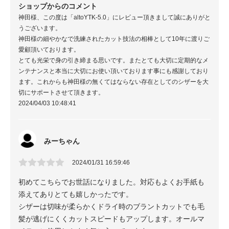
ショップからのコメント
神田様、この度は「altoYTK-5.0」にレビュー頂きまして誠にありがと
うございます。
神田様の細やかなで洗練されたカット技法の相棒として10年に渡りご
愛顧頂いております。
とても光栄で身の引き締まる思いです。またとても大切に定期的なメ
ンテナンスと本当に大切にお使い頂いております事にも感謝しており
ます。これからも神田様の無くてはならない存在としてのシザーを大
切にサポートさせて頂きます。
2024/04/03 10:48:41
みーちゃん
2024/01/31 16:59:46
初めてこちらでお世話になりました。対応もよくお手紙も
添えてありとても嬉しかったです。
シザーは切味が柔らかくドライ時のブラントカットでも毛
髪が逃げにくくカットスピードもアップします。オールマ