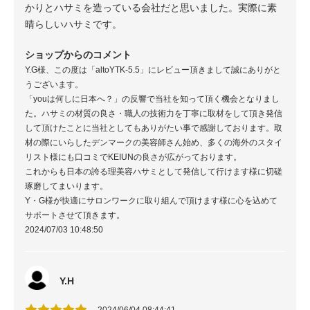
かりとハサミを造っている会社だと思いました。実際に素
晴らしいハサミです。
ショップからのコメント
Y.G様、この度は「altoYTK-5.5」にレビュー頂きまして誠にありがと
うございます。
「youは何しに日本へ？」の反響で当社を知って頂く機会となりまし
た。ハサミの材質の良さ・職人の技術力を丁寧に取材をして頂き発信
して頂けたことに当社としてもありがたい事で感謝しております。取
材の際にいらしたデンマークの美容師さん始め、多くの海外のスタイ
リスト様にも口コミでKEIUNの良さが広がっております。
これからも日本の誇る理美容ハサミとして発信して行けます様に切磋
琢磨してまいります。
Y・G様が快適にサロンワークに取り組んで頂けます様に心を込めて
サポートさせて頂きます。
2024/07/03 10:48:50
Y.H
2024/06/04 08:44:41