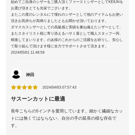
始めてご自身のシザーをご購入頂くファーストシザーとしてKEIUNを
お選び頂きとても光栄でございます。
またこの度のレンタルにて憧れのシザーとして他のアイテムもお使い
頂きお気持ちが高鳴りましたともお聞かせ頂いております。
ダマスカスシザーとしての高級感と実績を兼ね備えたシザーとして、
またスタイリスト様に寄り添えるハサミ屋として職人スタッフ一同、
精進してまいります。のあ様のこれからのご活躍をお祈りし、安心し
て取り組んで頂けます様に全力でサポートさせて頂きます。
2024/05/01 11:48:59
神田
2024/04/03 07:57:43
サスーンカットに最適
長年こちらの5インチを愛用しています。細かく繊細なカッ
トには無くてはならない、自分の手の延長の様な存在で
す。