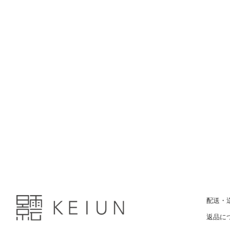
配送・
返品に